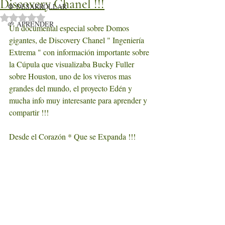
Discovery Chanel !!!
⚙️ DESARROLLAR
Obtuvo NaN de 5 estrellas.
🌱 APRENDER
Un documental especial sobre Domos 
gigantes, de Discovery Chanel " Ingeniería 
Extrema " con información importante sobre 
la Cúpula que visualizaba Bucky Fuller 
sobre Houston, uno de los viveros mas 
grandes del mundo, el proyecto Edén y 
mucha info muy interesante para aprender y 
compartir !!!
Desde el Corazón * Que se Expanda !!!