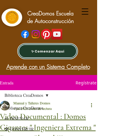
CreaDomos Escuela
de Autoconstrucción
✨ Comenzar Aquí
Aprende con un Sistema Completo
Entrada
Regístrate
Biblioteca CreaDomos
Manual y Talleres Domos
Biblioteca CreaDomos
4 jul 2021
2 min de lectura
Video Documental : Domos
✏️ DISEÑAR
Gigantes " Ingeniera Extrema "
🛠️ CONSTRUIR