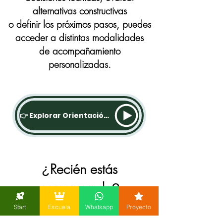
alternativas constructivas
o definir los próximos pasos, puedes
acceder a distintas modalidades
de acompañamiento
personalizadas.
👉 Explorar Orientación para Proyectos
Recién estás
¿
comenzando
?
Start
Escuela
Whatsapp
Proyecto