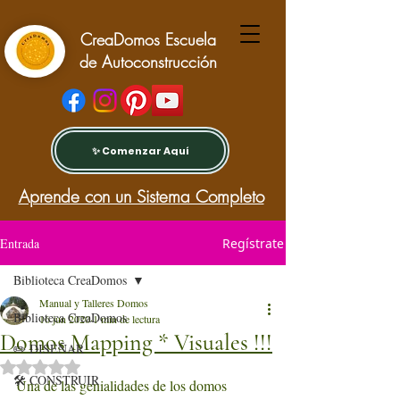
CreaDomos Escuela
de Autoconstrucción
✨ Comenzar Aquí
Aprende con un Sistema Completo
Entrada
Regístrate
Biblioteca CreaDomos
Manual y Talleres Domos
Biblioteca CreaDomos
16 jun 2020
1 min de lectura
Domos Mapping * Visuales !!!
✏️ DISEÑAR
Obtuvo NaN de 5 estrellas.
🛠️ CONSTRUIR
Una de las genialidades de los domos 