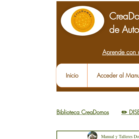
CreaDo
de Auto
Aprende con 
Inicio
Acceder al Manu
Biblioteca CreaDomos
✏️ DI
🌱 APRENDER
Manual y Talleres D