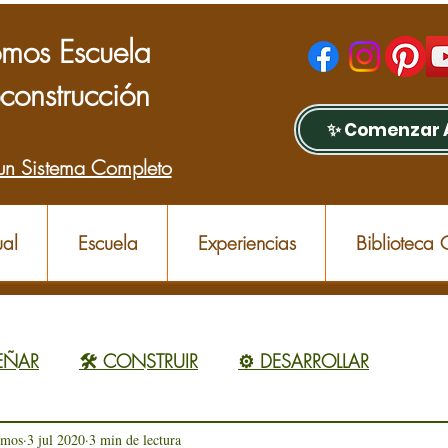
mos Escuela
construcción
✨ Comenzar 
un Sistema Completo
al
Escuela
Experiencias
Biblioteca
SEÑAR
🛠️ CONSTRUIR
⚙️ DESARROLLAR
omos
3 jul 2020
3 min de lectura