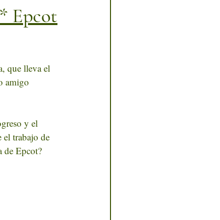
 * Epcot
 que lleva el 
ro amigo 
greso y el 
el trabajo de 
ca de Epcot?