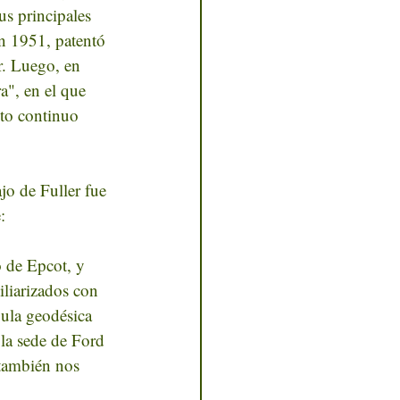
us principales 
en 1951, patentó 
r. Luego, en 
a", en el que 
nto continuo 
o de Fuller fue 
:
 de Epcot, y 
liarizados con 
pula geodésica 
la sede de Ford 
 también nos 