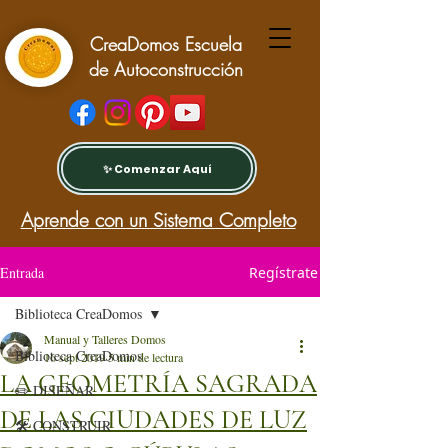
CreaDomos Escuela
de Autoconstrucción
✨ Comenzar Aquí
Aprende con un Sistema Completo
Entrada
Regístrate
Biblioteca CreaDomos
Manual y Talleres Domos
Biblioteca CreaDomos
16 sept 2019
5 min de lectura
LA GEOMETRÍA SAGRADA
✏️ DISEÑAR
DE LAS CIUDADES DE LUZ
🛠️ CONSTRUIR