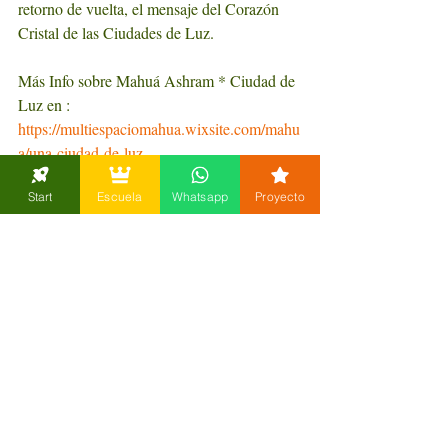
retorno de vuelta, el mensaje del Corazón 
Cristal de las Ciudades de Luz.
Más Info sobre Mahuá Ashram * Ciudad de 
Luz en :  
https://multiespaciomahua.wixsite.com/mahu
a/una-ciudad-de-luz
Start
Escuela
Whatsapp
Proyecto
Si quieres sumarte a la Red de Domos 
Planetaria y tienes interés en aprender a 