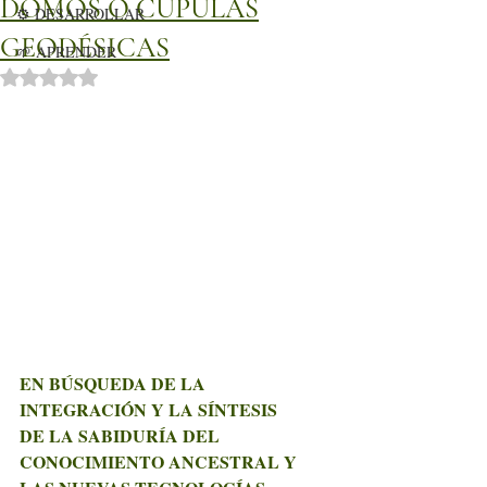
DOMOS O CÚPULAS
⚙️ DESARROLLAR
GEODÉSICAS
🌱 APRENDER
Obtuvo NaN de 5 estrellas.
EN BÚSQUEDA DE LA 
INTEGRACIÓN Y LA SÍNTESIS
DE LA SABIDURÍA DEL 
CONOCIMIENTO ANCESTRAL Y 