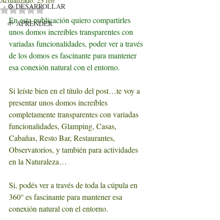
Actualizado:
23 feb
⚙️ DESARROLLAR
Obtuvo NaN de 5 estrellas.
En esta publicación quiero compartirles 
🌱 APRENDER
unos domos increíbles transparentes con 
variadas funcionalidades, poder ver a través 
de los domos es fascinante para mantener 
esa conexión natural con el entorno.
Si leíste bien en el título del post…te voy a 
presentar unos domos increíbles 
completamente transparentes con variadas 
funcionalidades, Glamping, Casas, 
Cabañas, Resto Bar, Restaurantes, 
Observatorios, y también para actividades 
en la Naturaleza…
Si, podés ver a través de toda la cúpula en 
360° es fascinante para mantener esa 
conexión natural con el entorno.