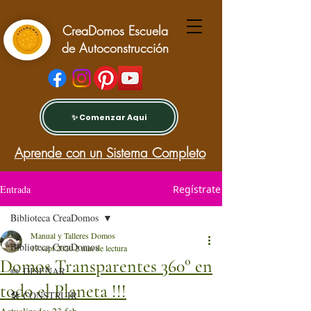
CreaDomos Escuela
de Autoconstrucción
✨ Comenzar Aquí
Aprende con un Sistema Completo
Entrada
Regístrate
Biblioteca CreaDomos
Manual y Talleres Domos
Biblioteca CreaDomos
17 sept 2020
2 min de lectura
Domos Transparentes 360° en
✏️ DISEÑAR
todo el Planeta !!!
🛠️ CONSTRUIR