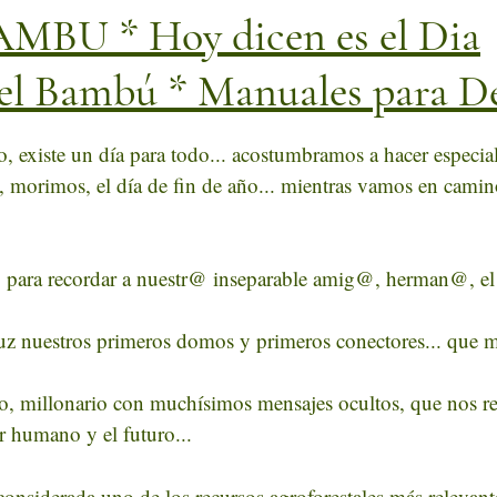
AMBU * Hoy dicen es el Dia
el Bambú * Manuales para D
estrellas.
 existe un día para todo... acostumbramos a hacer especia
, morimos, el día de fin de año... mientras vamos en camin
 para recordar a nuestr@ inseparable amig@, herman@, e
luz nuestros primeros domos y primeros conectores... que m
o, millonario con muchísimos mensajes ocultos, que nos re
r humano y el futuro... 
onsiderada uno de los recursos agroforestales más relevan