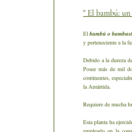
" El bambú: un 
bambú o bambusi
El 
y perteneciente a la f
Debido a la dureza d
Posee más de mil dosc
continentes, especial
la Antártida. 
Requiere de mucha hum
Esta planta ha ejercid
empleado en la cons