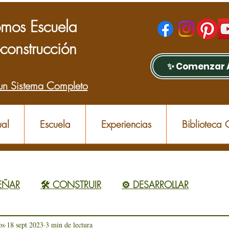
mos Escuela
construcción
✨ Comenzar 
un Sistema Completo
al
Escuela
Experiencias
Biblioteca
SEÑAR
🛠️ CONSTRUIR
⚙️ DESARROLLAR
os
18 sept 2023
3 min de lectura