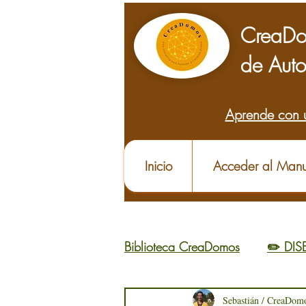
CreaDo
de Auto
Aprende con 
Inicio
Acceder al Manu
Biblioteca CreaDomos
✏️ DI
🌱 APRENDER
Sebastián / CreaDom