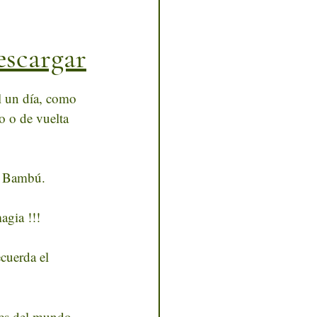
escargar
l un día, como 
o o de vuelta 
l Bambú.
agia !!!
cuerda el 
tes del mundo.