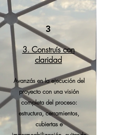
3
3. Construís con
claridad
Avanzás en la ejecución del
proyecto con una visión
completa del proceso:
estructura, cerramientos,
cubiertas e
impermeabilización, evitando