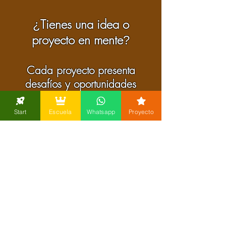
Tienes una idea o
¿
proyecto en mente
?
Cada proyecto presenta
desafíos y oportunidades
diferentes.
Start
Escuela
Whatsapp
Proyecto
Si estás explorando la
posibilidad de construir un
domo geodésico
puedo ayudarte a identificar el
camino más adecuado para
avanzar.