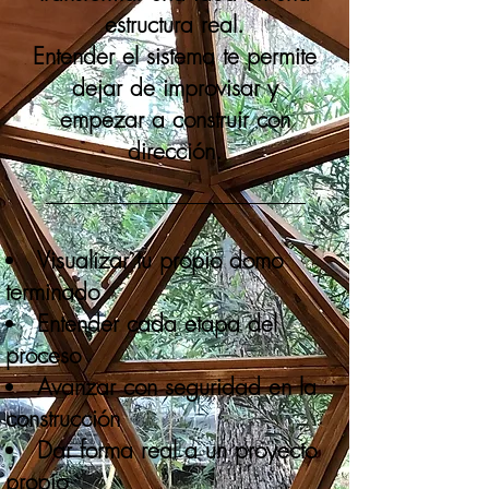
estructura real.
Entender el sistema te permite
dejar de improvisar y
empezar a construir con
dirección.
Visualizar tu propio domo
terminado
Entender cada etapa del
proceso
Avanzar con seguridad en la
construcción
Dar forma real a un proyecto
propio