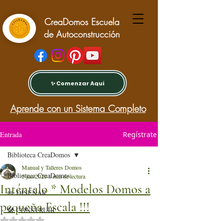
CreaDomos Escuela
de Autoconstrucción
✨ Comenzar Aquí
Aprende con un Sistema Completo
Entrada
Regístrate
Biblioteca CreaDomos
Manual y Talleres Domos
Biblioteca CreaDomos
5 jun 2020
1 min de lectura
Inténtalo * Modelos Domos a
✏️ DISEÑAR
pequeña Escala !!!
🛠️ CONSTRUIR
Obtuvo NaN de 5 estrellas.