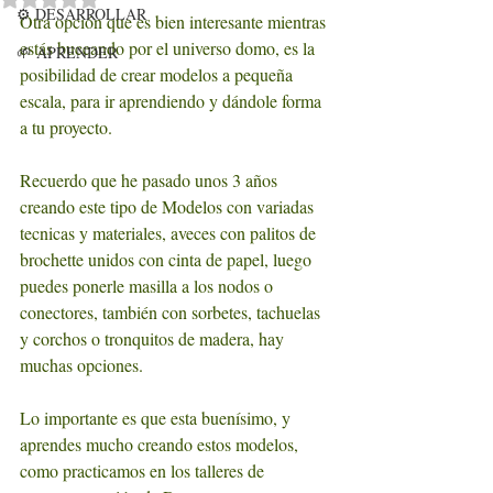
⚙️ DESARROLLAR
Otra opción que es bien interesante mientras 
estás buceando por el universo domo, es la 
🌱 APRENDER
posibilidad de crear modelos a pequeña 
escala, para ir aprendiendo y dándole forma 
a tu proyecto.
Recuerdo que he pasado unos 3 años 
creando este tipo de Modelos con variadas 
tecnicas y materiales, aveces con palitos de 
brochette unidos con cinta de papel, luego 
puedes ponerle masilla a los nodos o 
conectores, también con sorbetes, tachuelas 
y corchos o tronquitos de madera, hay 
muchas opciones. 
Lo importante es que esta buenísimo, y 
aprendes mucho creando estos modelos, 
como practicamos en los talleres de 