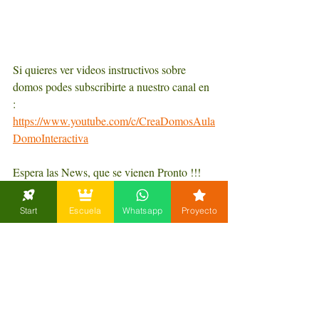
Si quieres ver videos instructivos sobre 
domos podes subscribirte a nuestro canal en 
:  
https://www.youtube.com/c/CreaDomosAula
DomoInteractiva
Espera las News, que se vienen Pronto !!!
Un abrazo Geodésico !!!
Start
Escuela
Whatsapp
Proyecto
Sebas y el Equipo de CreaDomos
✏️ DISEÑAR