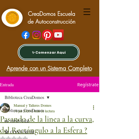
CreaDomos Escuela
de Autoconstrucción
✨ Comenzar Aquí
Aprende con un Sistema Completo
Entrada
Regístrate
Biblioteca CreaDomos
Manual y Talleres Domos
Biblioteca CreaDomos
31 jul 2020
2 min de lectura
Pasando de la linea a la curva,
✏️ DISEÑAR
del Rectángulo a la Esfera ?
🛠️ CONSTRUIR
Obtuvo NaN de 5 estrellas.