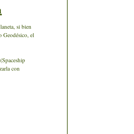
n
aneta, si bien 
o Geodésico, el 
 (Spaceship 
zarla con 