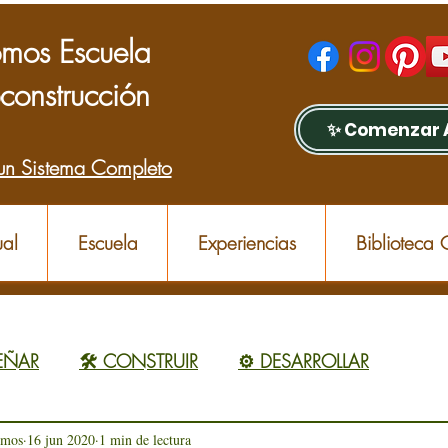
mos Escuela
construcción
✨ Comenzar 
un Sistema Completo
al
Escuela
Experiencias
Biblioteca
SEÑAR
🛠️ CONSTRUIR
⚙️ DESARROLLAR
omos
16 jun 2020
1 min de lectura