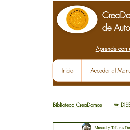
CreaDo
de Auto
Aprende con 
Inicio
Acceder al Manu
Biblioteca CreaDomos
✏️ DI
🌱 APRENDER
Manual y Talleres D