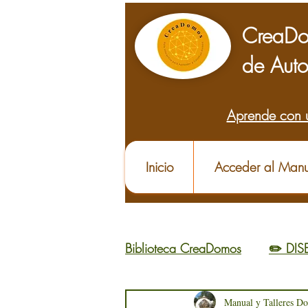
CreaDo
de Auto
Aprende con 
Inicio
Acceder al Manu
Biblioteca CreaDomos
✏️ DI
🌱 APRENDER
Manual y Talleres D