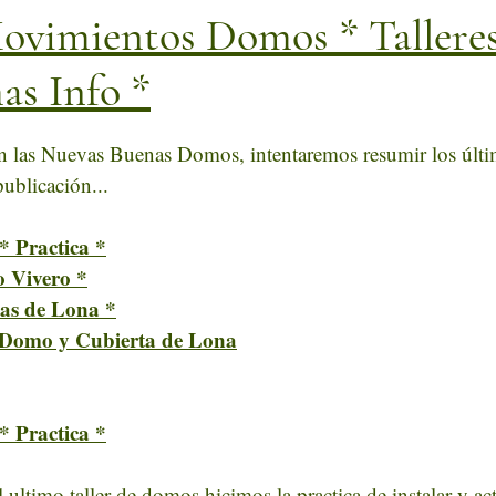
ovimientos Domos * Talleres
as Info *
estrellas.
n las Nuevas Buenas Domos, intentaremos resumir los últi
ublicación...
* Practica *
o Vivero *
tas de Lona *
e/Domo y Cubierta de Lona
* Practica *
ultimo taller de domos hicimos la practica de instalar y act