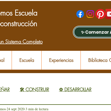
mos Escuela
construcción
✨ Comenzar 
un Sistema Completo
al
Escuela
Experiencias
Biblioteca
SEÑAR
🛠️ CONSTRUIR
⚙️ DESARROLLAR
omos
24 sept 2020
3 min de lectura